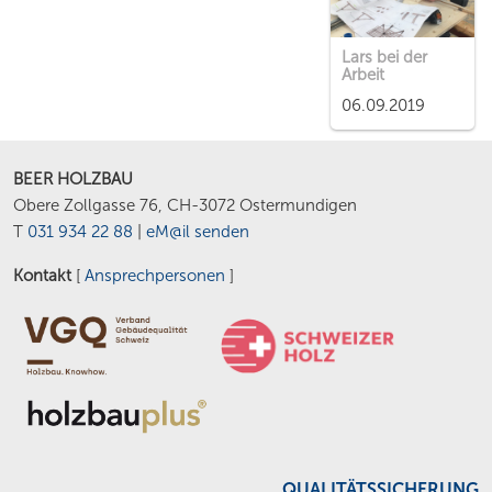
Lars bei der
Arbeit
06.09.2019
BEER HOLZBAU
Obere Zollgasse 76, CH-3072 Ostermundigen
T
031 934 22 88
|
eM@il senden
Kontakt
[
Ansprechpersonen
]
QUALITÄTSSICHERUNG