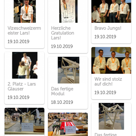
Vizeschweizerm
Herzliche
Bravo Jungs!
eister Lars!
Gratulation
19.10.2019
Lars!
19.10.2019
19.10.2019
Wir sind stolz
2. Platz - Lars
auf dich!
Glauser
Das fertige
19.10.2019
Modul
19.10.2019
18.10.2019
Das fertige