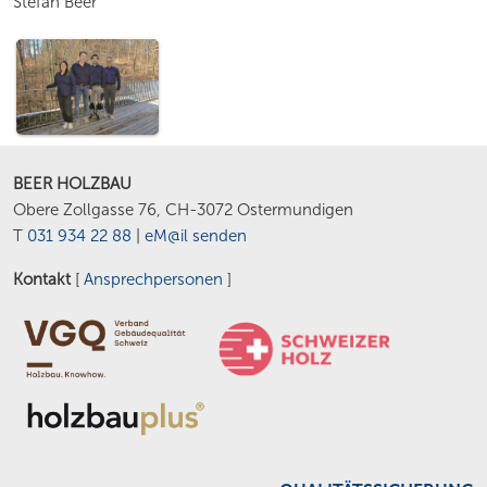
Stefan Beer
BEER HOLZBAU
Obere Zollgasse 76, CH-3072 Ostermundigen
T
031 934 22 88
|
eM@il senden
Kontakt
[
Ansprechpersonen
]