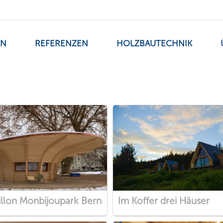
EN
REFERENZEN
HOLZBAUTECHNIK
illon Monbijoupark Bern
Im Koffer drei Häuser