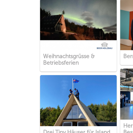
Weihnachtsgrüsse &
Ber
Betriebsferien
Her
Drei Tiny Häuser für Island
Bes