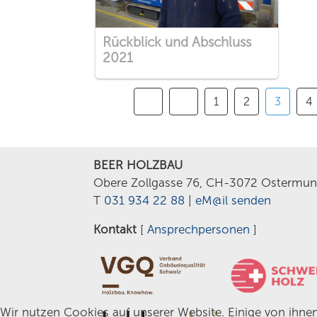
Rückblick und Abschluss
2021
1
2
3
4
BEER HOLZBAU
Obere Zollgasse 76, CH-3072 Ostermun
T
031 934 22 88
|
eM@il senden
Kontakt
[
Ansprechpersonen
]
Wir nutzen Cookies auf unserer Website. Einige von ihnen